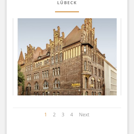
LÜBECK
1
2
3
4
Next